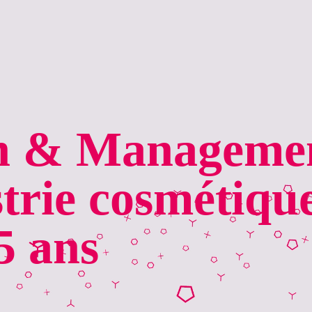
n & Manageme
strie cosmétiqu
5 ans