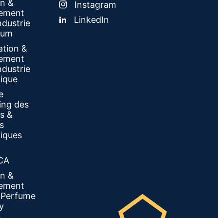
on &
Instagram
ement
LinkedIn
ndustrie
fum
ation &
ement
ndustrie
ique
e
ing des
s &
s
iques
CA
on &
ement
e Perfume
y