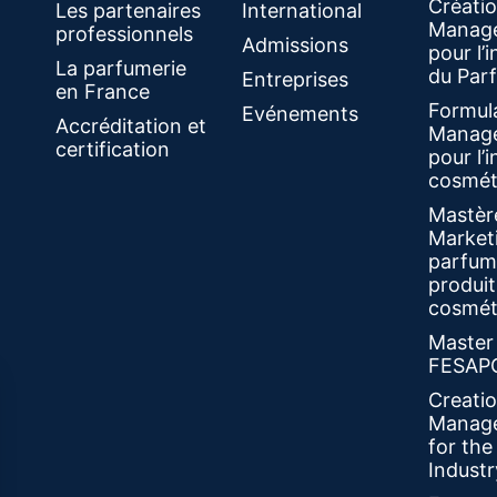
Créati
Les partenaires
International
Manag
professionnels
Admissions
pour l’i
La parfumerie
du Par
Entreprises
en France
Formul
Evénements
Accréditation et
Manag
certification
pour l’i
cosmét
Mastèr
Market
parfum
produit
cosmét
Master
FESAP
Creati
Manag
for th
Industr