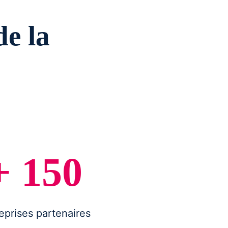
e la
+ 150
eprises partenaires