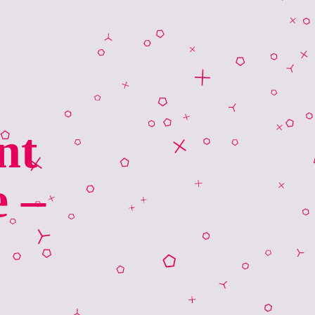
nt
e –