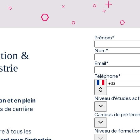
ation &
trie
n et en plein
s de carrière
e à tous les
nt pour l’industrie