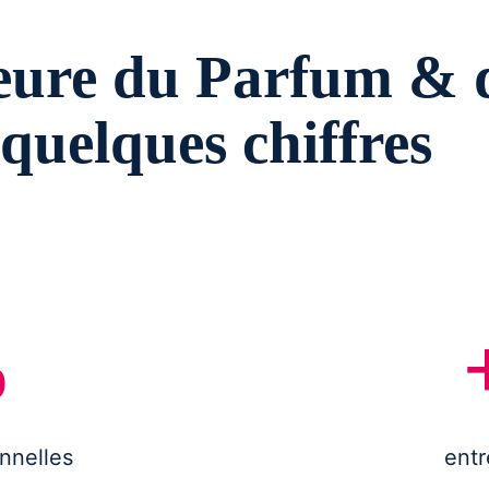
eure du Parfum & d
quelques chiffres
%
onnelles
entr