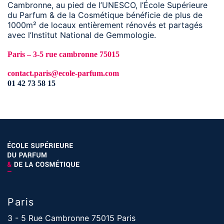
Cambronne, au pied de l’UNESCO, l’École Supérieure
du Parfum & de la Cosmétique bénéficie de plus de
1000m² de locaux entièrement rénovés et partagés
avec l’Institut National de Gemmologie.
Paris – 3-5 rue cambronne 75015
contact.paris@ecole-parfum.com
01 42 73 58 15
S
i
t
u
é
e
Paris
d
3 - 5 Rue Cambronne 75015 Paris
a