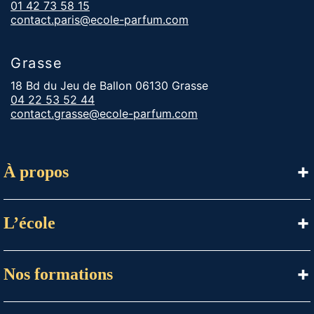
01 42 73 58 15
n
contact.paris@ecole-parfum.com
s
l
e
Grasse
c
œ
18 Bd du Jeu de Ballon 06130 Grasse
u
04 22 53 52 44
r
contact.grasse@ecole-parfum.com
h
i
s
t
À propos
o
r
i
q
L’école
u
e
d
Nos formations
e
G
r