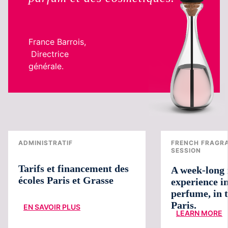
France Barrois,
Directrice
générale.
ADMINISTRATIF
FRENCH FRAGR
SESSION
Tarifs et financement des
A week-long
écoles Paris et Grasse
experience in
perfume, in t
Paris.
EN SAVOIR PLUS
LEARN MORE