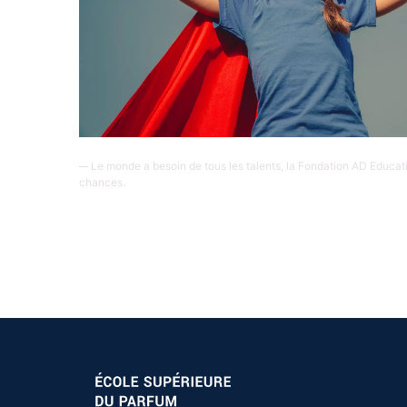
Le monde a besoin de tous les talents, la Fondation AD Educatio
chances.