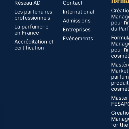
forma
Réseau AD
Contact
Créati
Les partenaires
International
Manag
professionnels
Admissions
pour l’i
La parfumerie
du Par
Entreprises
en France
Formul
Evénements
Accréditation et
Manag
certification
pour l’i
cosmét
Mastèr
Market
parfum
produit
cosmét
Master
FESAP
Creati
Manag
for th