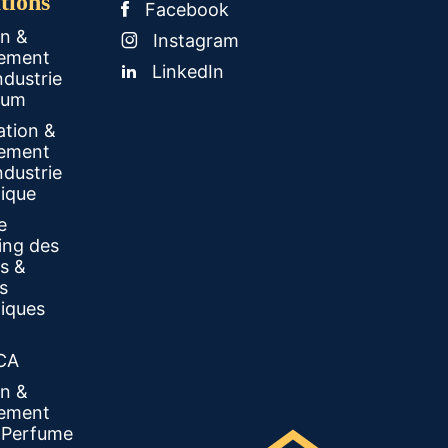
tions
Facebook
on &
Instagram
ement
LinkedIn
ndustrie
fum
ation &
ement
ndustrie
ique
e
ing des
s &
s
iques
CA
on &
ement
e Perfume