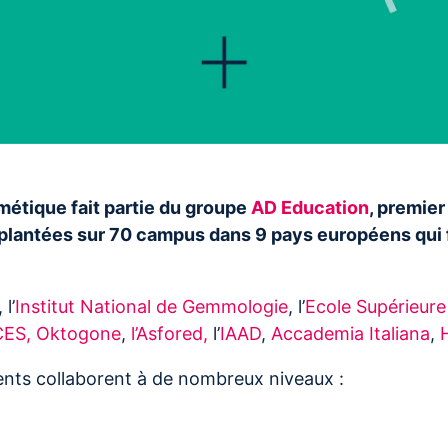
métique fait partie du groupe
AD Education
, premie
implantées sur 70 campus dans 9 pays européens qu
, l’
Institut National de Gemmologie
, l’
Ecole Supérieure 
CES,
Oktogone
,
l’Asfored,
l’
IAAD
,
Accademia Italiana
,
ments collaborent à de nombreux niveaux :