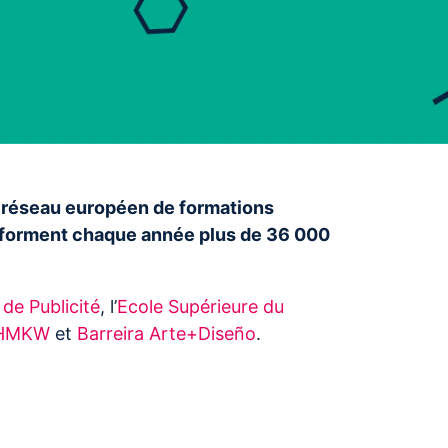
r réseau européen de formations
i forment chaque année plus de 36 000
de Publicité
, l’
Ecole Supérieure du
HMKW
et
Barreira Arte+Diseño
.